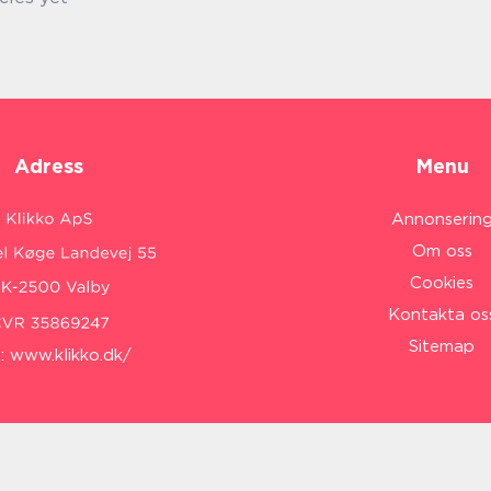
Adress
Menu
Annonserin
Om oss
Cookies
Kontakta os
Sitemap
:
www.klikko.dk/