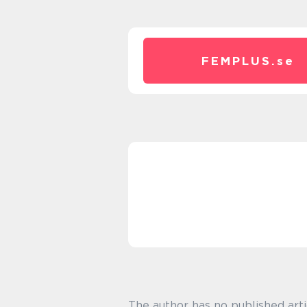
FEMPLUS.
se
The author has no published arti