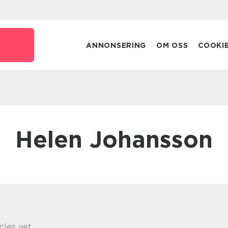
ANNONSERING
OM OSS
COOKI
Helen Johansson
cles yet