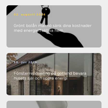
02. augusti 2026
Grönt bolån malmö sänk dina kostnader
med energieffektiva hem
30. juli 2026
Fönsterrenovering på gotland bevara
husets själ och spara energi