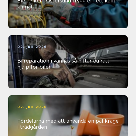
Elektriker i Östersund trygg el i ett kallt
klimat
02. juli 2026
Bilreparation i vännäs så hittar du rätt
hjälp för bilen
02. juli 2026
Fördelarna med att använda en pallkrage
i trädgården