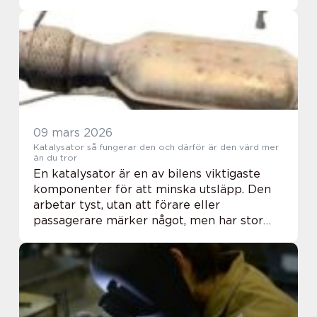
stubbfräsning ett smidigt och effektivt
alternativ. Med r&...
09 mars 2026
Katalysator så fungerar den och därför är den värd mer
än du tror
En katalysator är en av bilens viktigaste
komponenter för att minska utsläpp. Den
arbetar tyst, utan att förare eller
passagerare märker något, men har stor
betydelse för både luftkvalitet och
klimatpåverkan. Samtidigt är den ett av de
mest värdefull...