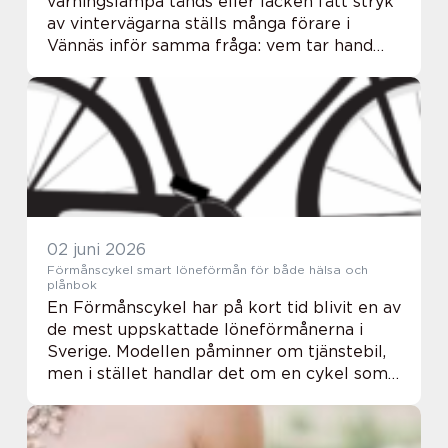
varningslampa tänds eller lacken fått stryk
av vintervägarna ställs många förare i
Vännäs inför samma fråga: vem tar hand
om bilen på ett tryggt och prisvärt sätt?
För den som vill ha en smidig och personlig
lösning...
02 juni 2026
Förmånscykel smart löneförmån för både hälsa och
plånbok
En Förmånscykel har på kort tid blivit en av
de mest uppskattade löneförmånerna i
Sverige. Modellen påminner om tjänstebil,
men i stället handlar det om en cykel som
används till jobbpendling och privata
ärenden. Den anställde betalar via
bruttolönea...