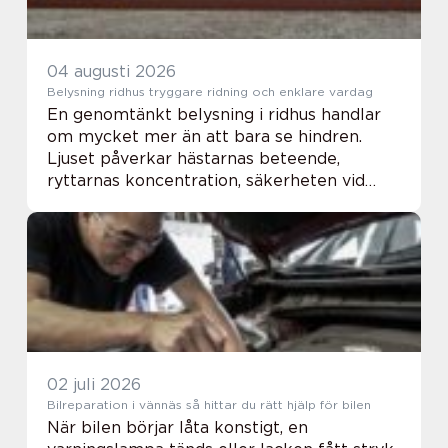
04 augusti 2026
Belysning ridhus tryggare ridning och enklare vardag
En genomtänkt belysning i ridhus handlar
om mycket mer än att bara se hindren.
Ljuset påverkar hästarnas beteende,
ryttarnas koncentration, säkerheten vid
arbete från marken och miljön för publik
och personal. När ett ridhus får rätt ljusnivå,
bra lj...
02 juli 2026
Bilreparation i vännäs så hittar du rätt hjälp för bilen
När bilen börjar låta konstigt, en