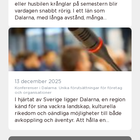
eller husbilen krånglar på semestern blir
vardagen snabbt rörig. I ett län som
Dalarna, med långa avstånd, många
pendlare och mycket genomfartstrafik,
spelar professionell vägassistans en
avgörande roll. E...
13 december 2025
Konferenser i Dalarna: Unika förutsättningar för företag
och organisationer
I hjärtat av Sverige ligger Dalarna, en region
känd för sina vackra landskap, kulturella
rikedom och oändliga möjligheter till både
avkoppling och äventyr. Att hålla en
konferens i Dalarna innebär en upp...