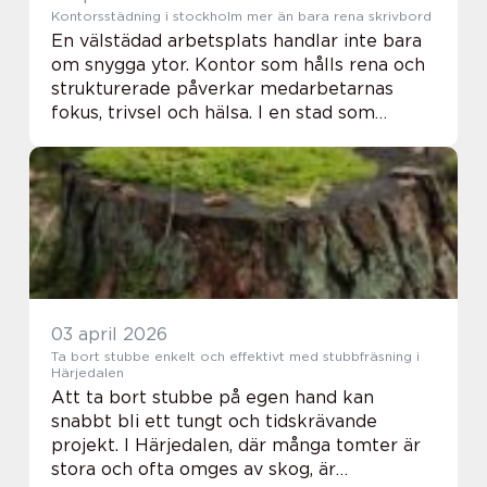
Kontorsstädning i stockholm mer än bara rena skrivbord
En välstädad arbetsplats handlar inte bara
om snygga ytor. Kontor som hålls rena och
strukturerade påverkar medarbetarnas
fokus, trivsel och hälsa. I en stad som
Stockholm, där många arbetsplatser delar
lokaler, ökar kraven på både hygien och
trygghe...
03 april 2026
Ta bort stubbe enkelt och effektivt med stubbfräsning i
Härjedalen
Att ta bort stubbe på egen hand kan
snabbt bli ett tungt och tidskrävande
projekt. I Härjedalen, där många tomter är
stora och ofta omges av skog, är