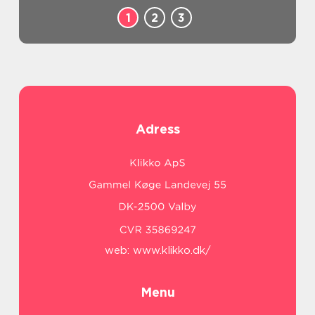
1
2
3
Adress
web:
www.klikko.dk/
Menu