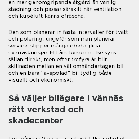
en mer genomgripande åtgärd än vanlig
städning och passar särskilt när ventilation
och kupéluft känns ofräscha.
Den som planerar in fasta intervaller för tvätt
och polering, ungefär som man planerar
service, slipper många obehagliga
överraskningar. Ett års försummelse syns
sällan direkt, men efter trefyra år blir
skillnaden mellan en väl omhändertagen bil
och en bara ”avspolad” bil tydlig både
visuellt och ekonomiskt.
Så väljer bilägare i vännäs
rätt verkstad och
skadecenter
För många i Vännäs är tid och tillgänglighet