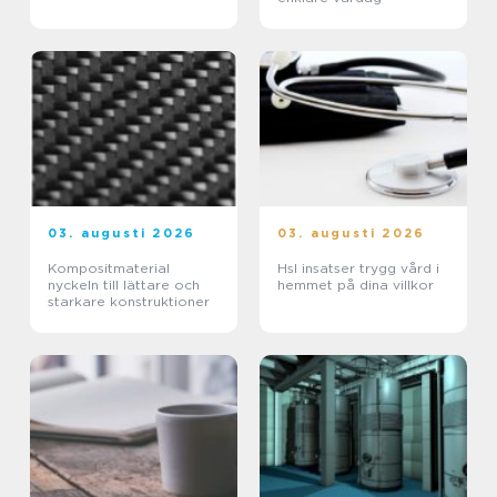
03. augusti 2026
03. augusti 2026
Kompositmaterial
Hsl insatser trygg vård i
nyckeln till lättare och
hemmet på dina villkor
starkare konstruktioner