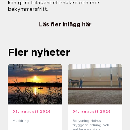
kan göra bilägandet enklare och mer
bekymmersfritt.
Läs fler inlägg här
Fler nyheter
05. augusti 2026
04. augusti 2026
Muddring
Belysning ridhus
tryggare ridning och
enklare vardag