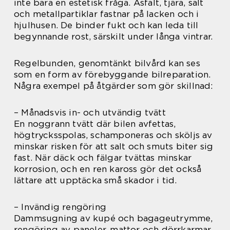
inte bara en estetisk fråga. Asfalt, tjära, salt
och metallpartiklar fastnar på lacken och i
hjulhusen. De binder fukt och kan leda till
begynnande rost, särskilt under långa vintrar.
Regelbunden, genomtänkt bilvård kan ses
som en form av förebyggande bilreparation.
Några exempel på åtgärder som gör skillnad:
– Månadsvis in- och utvändig tvätt
En noggrann tvätt där bilen avfettas,
högtrycksspolas, schamponeras och sköljs av
minskar risken för att salt och smuts biter sig
fast. När däck och fälgar tvättas minskar
korrosion, och en ren kaross gör det också
lättare att upptäcka små skador i tid.
– Invändig rengöring
Dammsugning av kupé och bagageutrymme,
rengöring av paneler, mattor och dörrkarmar