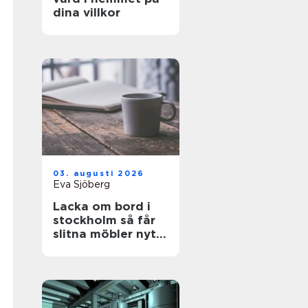
dina villkor
03. augusti 2026
Eva Sjöberg
Lacka om bord i
stockholm så får
slitna möbler nytt
liv