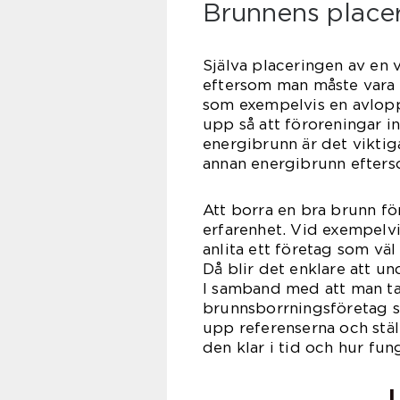
Brunnens placer
Själva placeringen av en 
eftersom man måste vara
som exempelvis en avlopp
upp så att föroreningar i
energibrunn är det viktiga
annan energibrunn efterso
Att borra en bra brunn fö
erfarenhet. Vid exempelvi
anlita ett företag som vä
Då blir det enklare att u
I samband med att man tar
brunnsborrningsföretag sk
upp referenserna och stäl
den klar i tid och hur f
L