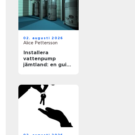
02. augusti 2026
Alice Pettersson
Installera
vattenpump
jämtland: en guide
för en hållbar
framtid