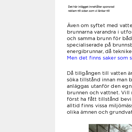
Även om syftet med vatten-
brunnarna varandra i utf
och samma brunn för båda
specialiserade på brunns
energibrunnar, då teknike
Men det finns saker som sk
Då tillgången till vatten 
söka tillstånd innan man 
anläggas utanför den egn
brunnen och vattnet. Vil
först ha fått tillstånd be
alltid finns vissa miljöm
olika ämnen och grundvatt