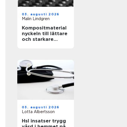
03. augusti 2026
Malin Lindgren
Kompositmaterial
nyckeln till lättare
och starkare
konstruktioner
03. augusti 2026
Lotta Albertsson
Hsl insatser trygg
vård i hemmet på