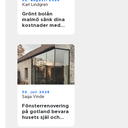
02. augusti 2026
Karl Lindgren
Grönt bolån
malmö sänk dina
kostnader med
energieffektiva
hem
30. juli 2026
Saga Vinde
Fönsterrenovering
på gotland bevara
husets själ och
spara energi