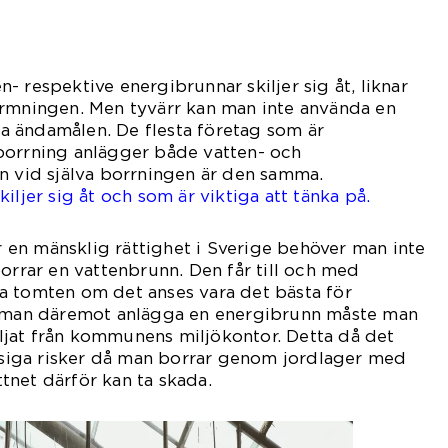
 respektive energibrunnar skiljer sig åt, liknar
ormningen. Men tyvärr kan man inte använda en
 ändamålen. De flesta företag som är
borrning anlägger både vatten- och
n vid själva borrningen är den samma.
iljer sig åt och som är viktiga att tänka på.
är en mänsklig rättighet i Sverige behöver man inte
borrar en vattenbrunn. Den får till och med
a tomten om det anses vara det bästa för
l man däremot anlägga en energibrunn måste man
viljat från kommunens miljökontor. Detta då det
ässiga risker då man borrar genom jordlager med
net därför kan ta skada.