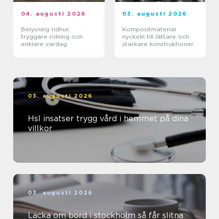
04. augusti 2026
03. augusti 2026
Belysning ridhus
Kompositmaterial
tryggare ridning och
nyckeln till lättare och
enklare vardag
starkare konstruktioner
03. augusti 2026
Hsl insatser trygg vård i hemmet på dina
villkor
03. augusti 2026
Lacka om bord i stockholm så får slitna