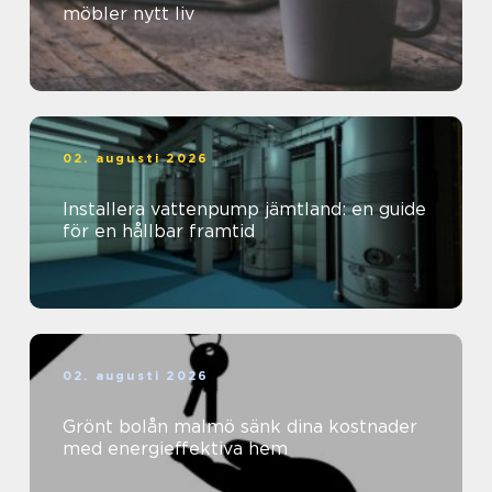
möbler nytt liv
02. augusti 2026
Installera vattenpump jämtland: en guide
för en hållbar framtid
02. augusti 2026
Grönt bolån malmö sänk dina kostnader
med energieffektiva hem