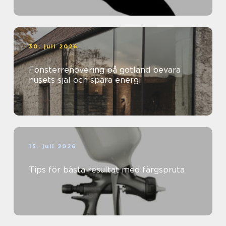
30. juli 2026
Fönsterrenovering på gotland bevara
husets själ och spara energi
15. juli 2026
Tips för bästa resultat med färgspruta