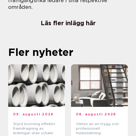
framgångsrika ledare i sina respektive
områden.
Läs fler inlägg här
Fler nyheter
09. augusti 2026
08. augusti 2026
Styrd borrning effektiv
Vikten av en trygg och
framdragning av
professionell
ledningar utan schakt
husbesiktning