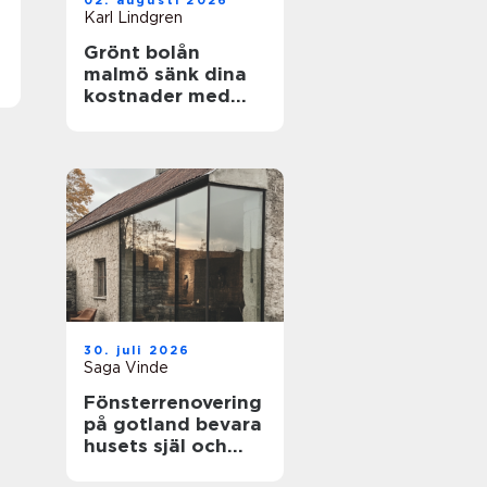
02. augusti 2026
Karl Lindgren
Grönt bolån
malmö sänk dina
kostnader med
energieffektiva
hem
30. juli 2026
Saga Vinde
Fönsterrenovering
på gotland bevara
husets själ och
spara energi