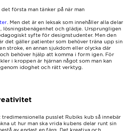
 det första man tänker på när man
söker
ter
. Men det är en leksak som innehåller alla delar
t, lösningsbenägenhet och glädje. Ursprungligen
edagogiskt syfte för designstudenter. Men den
när det gäller patienter som behöver träna upp sin
 en stroke, en annan sjukdom eller olycka där
 och behöver hjälp att komma i form igen. För
skler i kroppen är hjärnan något som man kan
m genom idoghet och rätt verktyg.
eativitet
 tredimensionella pusslet Rubiks kub så innebär
äkna ut hur man ska vrida kubens delar runt sin
a bestå av endast en färg. Det kreativa och