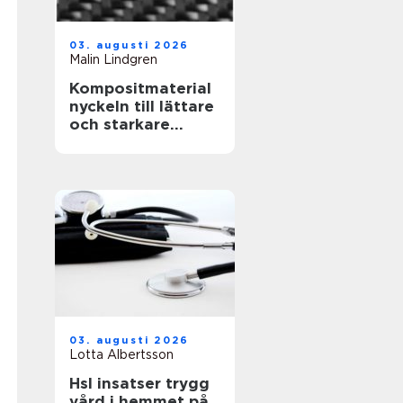
03. augusti 2026
Malin Lindgren
Kompositmaterial
nyckeln till lättare
och starkare
konstruktioner
03. augusti 2026
Lotta Albertsson
Hsl insatser trygg
vård i hemmet på