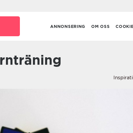
ANNONSERING
OM OSS
COOKI
ärnträning
Inspirat