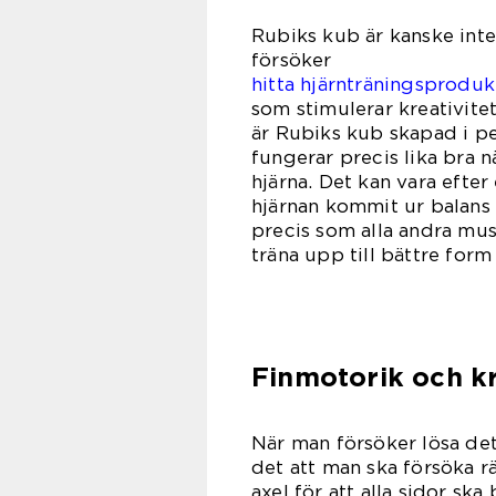
Rubiks kub är kanske inte
för
hitta hjärnträningsproduk
som stimulerar kreativite
är Rubiks kub skapad i p
fungerar precis lika bra 
hjärna. Det kan vara efter
hjärnan kommit ur balans
precis som alla andra mu
träna upp till bättre for
Finmotorik och kr
När man försöker lösa det
det att man ska försöka r
axel för att alla sidor sk