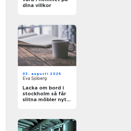
dina villkor
03. augusti 2026
Eva Sjöberg
Lacka om bord i
stockholm så får
slitna möbler nytt
liv