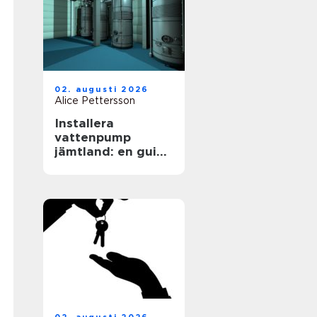
02. augusti 2026
Alice Pettersson
Installera
vattenpump
jämtland: en guide
för en hållbar
framtid