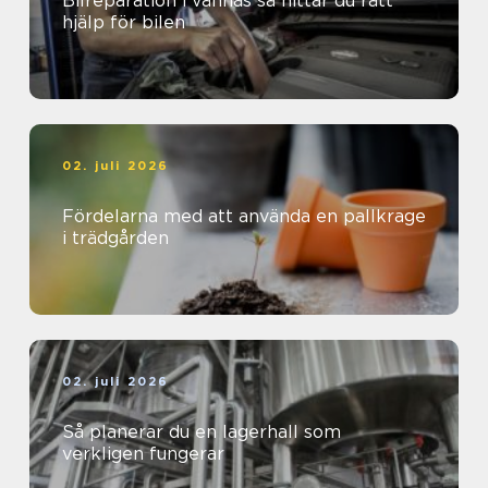
Bilreparation i vännäs så hittar du rätt
hjälp för bilen
02. juli 2026
Fördelarna med att använda en pallkrage
i trädgården
02. juli 2026
Så planerar du en lagerhall som
verkligen fungerar