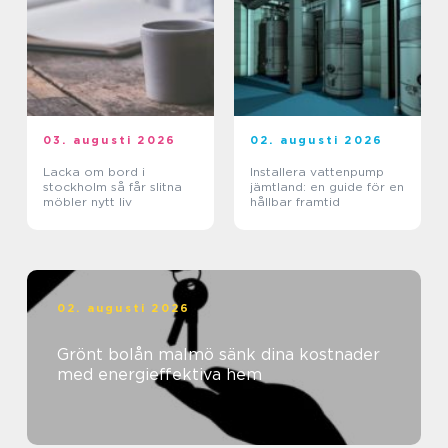
03. augusti 2026
02. augusti 2026
Lacka om bord i
Installera vattenpump
stockholm så får slitna
jämtland: en guide för en
möbler nytt liv
hållbar framtid
02. augusti 2026
Grönt bolån malmö sänk dina kostnader
med energieffektiva hem