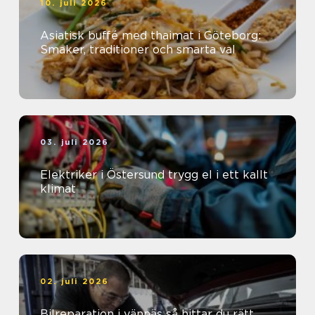
10. juli 2026
Asiatisk buffé med thaimat i Göteborg:
Smaker, traditioner och smarta val
03. juli 2026
Elektriker i Östersund trygg el i ett kallt
klimat
02. juli 2026
Bilreparation i vännäs så hittar du rätt