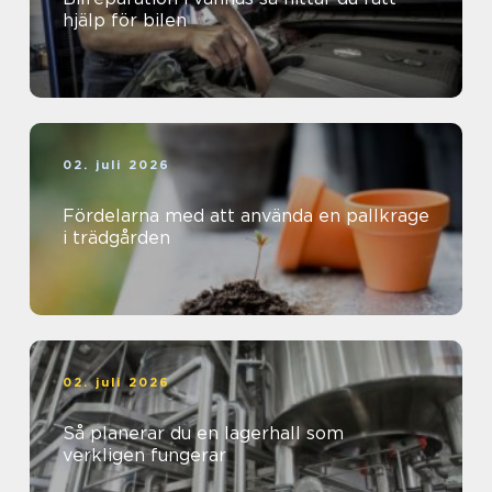
hjälp för bilen
02. juli 2026
Fördelarna med att använda en pallkrage
i trädgården
02. juli 2026
Så planerar du en lagerhall som
verkligen fungerar