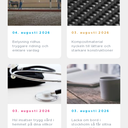
04. augusti 2026
03. augusti 2026
Belysning ridhus
Kompositmaterial
tryggare ridning och
nyckeln till lättare och
enklare vardag
starkare konstruktioner
03. augusti 2026
03. augusti 2026
Hsl insatser trygg vård i
Lacka om bord i
hemmet på dina villkor
stockholm så får slitna