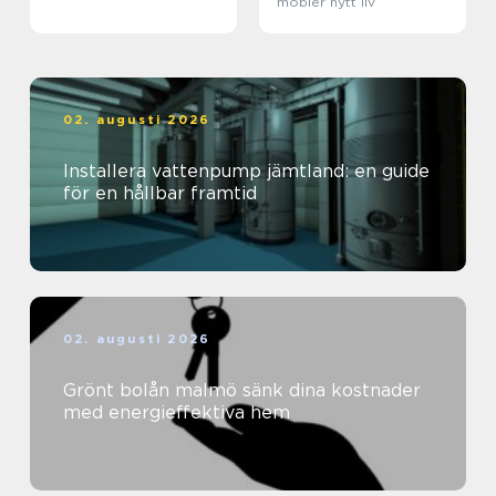
möbler nytt liv
02. augusti 2026
Installera vattenpump jämtland: en guide
för en hållbar framtid
02. augusti 2026
Grönt bolån malmö sänk dina kostnader
med energieffektiva hem