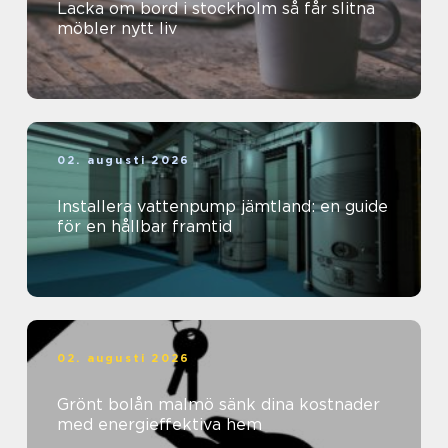
Lacka om bord i stockholm så får slitna
möbler nytt liv
02. augusti 2026
Installera vattenpump jämtland: en guide
för en hållbar framtid
02. augusti 2026
Grönt bolån malmö sänk dina kostnader
med energieffektiva hem