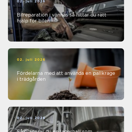
02. juli 2026
Bilreparation i vännäs så hittar du rätt
hjälp för bilen
02. juli 2026
Fördelarna med att använda en pallkrage
i trädgården
02. juli 2026
Så planerar du en lagerhall som