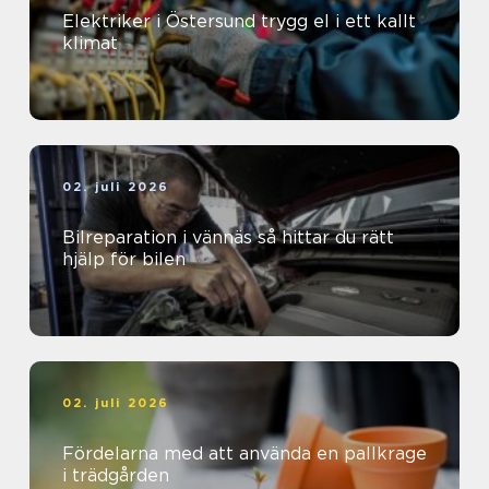
Elektriker i Östersund trygg el i ett kallt
klimat
02. juli 2026
Bilreparation i vännäs så hittar du rätt
hjälp för bilen
02. juli 2026
Fördelarna med att använda en pallkrage
i trädgården