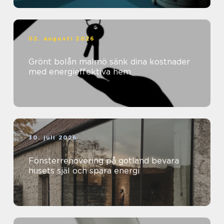
02. augusti 2026
Grönt bolån malmö sänk dina kostnader
med energieffektiva hem
30. juli 2026
Fönsterrenovering på gotland bevara
husets själ och spara energi