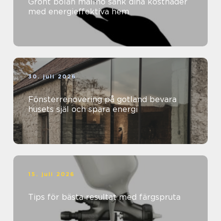
Grönt bolån malmö sänk dina kostnader
med energieffektiva hem
30. juli 2026
Fönsterrenovering på gotland bevara
husets själ och spara energi
15. juli 2026
Tips för bästa resultat med färgspruta