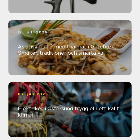
10. juli 2026
Asiatisk buffé med thaimat i Göteborg:
Smaker, traditioner och smarta val
03. juli 2026
Elektriker i Östersund trygg el i ett kallt
klimat