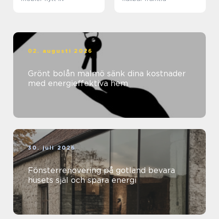
02. augusti 2026
Grönt bolån malmö sänk dina kostnader
med energieffektiva hem
30. juli 2026
Fönsterrenovering på gotland bevara
husets själ och spara energi