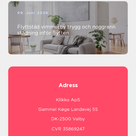
09. juni 2026
Flyttstäd vimmerby trygg och noggrann
städning inför flytten
Adress