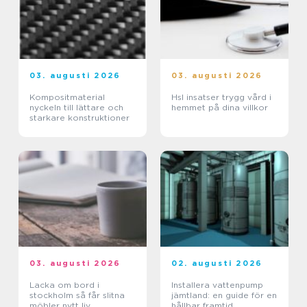
03. augusti 2026
03. augusti 2026
Kompositmaterial
Hsl insatser trygg vård i
nyckeln till lättare och
hemmet på dina villkor
starkare konstruktioner
03. augusti 2026
02. augusti 2026
Lacka om bord i
Installera vattenpump
stockholm så får slitna
jämtland: en guide för en
möbler nytt liv
hållbar framtid