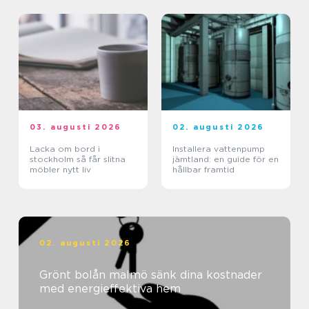
03. augusti 2026
02. augusti 2026
Lacka om bord i
Installera vattenpump
stockholm så får slitna
jämtland: en guide för en
möbler nytt liv
hållbar framtid
02. augusti 2026
Grönt bolån malmö sänk dina kostnader
med energieffektiva hem