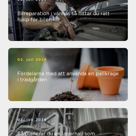
Bilreparation i vännäs så hittar du rätt
hjälp för bilen
02. juli 2026
Fördelarna med att använda en pallkrage
i trädgården
02. juli 2026
Så planerar du en lagerhall som