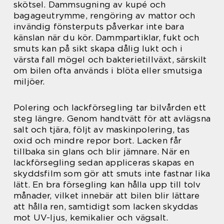
skötsel. Dammsugning av kupé och
bagageutrymme, rengöring av mattor och
invändig fönsterputs påverkar inte bara
känslan när du kör. Dammpartiklar, fukt och
smuts kan på sikt skapa dålig lukt och i
värsta fall mögel och bakterietillväxt, särskilt
om bilen ofta används i blöta eller smutsiga
miljöer.
Polering och lackförsegling tar bilvården ett
steg längre. Genom handtvätt för att avlägsna
salt och tjära, följt av maskinpolering, tas
oxid och mindre repor bort. Lacken får
tillbaka sin glans och blir jämnare. När en
lackförsegling sedan appliceras skapas en
skyddsfilm som gör att smuts inte fastnar lika
lätt. En bra försegling kan hålla upp till tolv
månader, vilket innebär att bilen blir lättare
att hålla ren, samtidigt som lacken skyddas
mot UV-ljus, kemikalier och vägsalt.