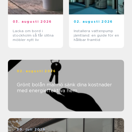
03. augusti 2026
02. augusti 2026
Lacka om bord i
Installera vattenpump
stockholm så får slitna
jämtland: en guide för en
möbler nytt liv
hållbar framtid
02. augusti 2026
Grönt bolån malmö sänk dina kostnader
med energieffektiva hem
30. juli 2026