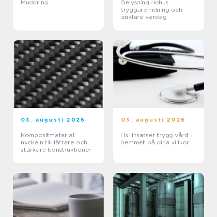
Muddring
Belysning ridhus
tryggare ridning och
enklare vardag
03. augusti 2026
03. augusti 2026
Kompositmaterial
Hsl insatser trygg vård i
nyckeln till lättare och
hemmet på dina villkor
starkare konstruktioner