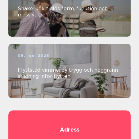
Shakerkök tidlös form, funktion och
massivt trä
09. juni 2026
Flyttstäd vimmerby trygg och noggrann
städning inför flytten
Adress