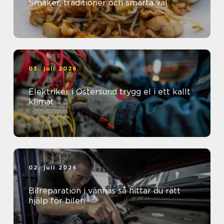
Smaker, traditioner och smarta val
03. juli 2026
Elektriker i Östersund trygg el i ett kallt
klimat
02. juli 2026
Bilreparation i vännäs så hittar du rätt
hjälp för bilen