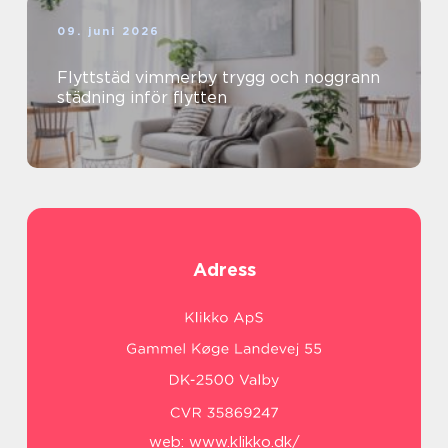
09. juni 2026
Flyttstäd vimmerby trygg och noggrann
städning inför flytten
Adress
web:
www.klikko.dk/