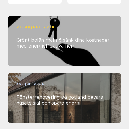
02. augusti 2026
Grönt bolån malmö sänk dina kostnader
med energieffektiva hem
30. juli 2026
Fönsterrenovering på gotland bevara
husets själ och spara energi