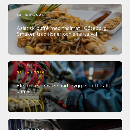
10. juli 2026
Asiatisk buffé med thaimat i Göteborg:
Smaker, traditioner och smarta val
03. juli 2026
Elektriker i Östersund trygg el i ett kallt
klimat
02. juli 2026