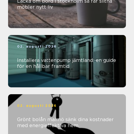
Lacka om bord i stockholm så får slitna
möbler nytt liv
02. augusti 2026
Installera vattenpump jämtland: en guide
för en hållbar framtid
02. augusti 2026
Grönt bolån malmö sänk dina kostnader
med energieffektiva hem