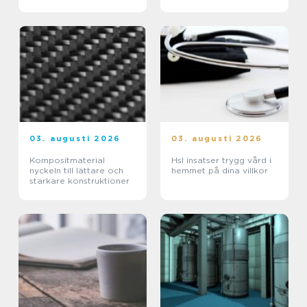
03. augusti 2026
03. augusti 2026
Kompositmaterial
Hsl insatser trygg vård i
nyckeln till lättare och
hemmet på dina villkor
starkare konstruktioner