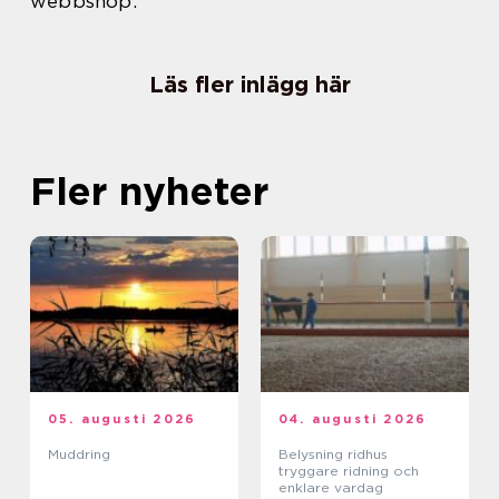
webbshop.
Läs fler inlägg här
Fler nyheter
05. augusti 2026
04. augusti 2026
Muddring
Belysning ridhus
tryggare ridning och
enklare vardag