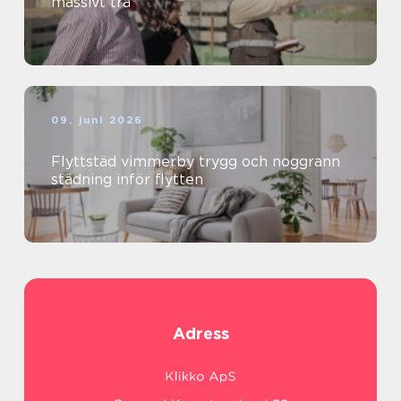
massivt trä
09. juni 2026
Flyttstäd vimmerby trygg och noggrann
städning inför flytten
Adress