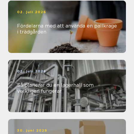
02. juli 2026
Fördelarna med att använda en pallkrage
i trädgården
02. juli 2026
Så planerar du en lagerhall som
verkligen fungerar
30. juni 2026