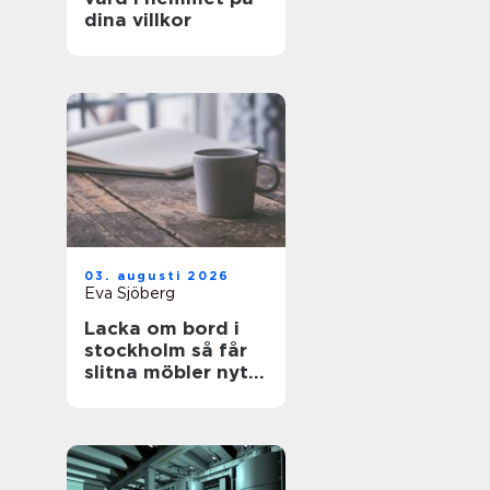
dina villkor
03. augusti 2026
Eva Sjöberg
Lacka om bord i
stockholm så får
slitna möbler nytt
liv