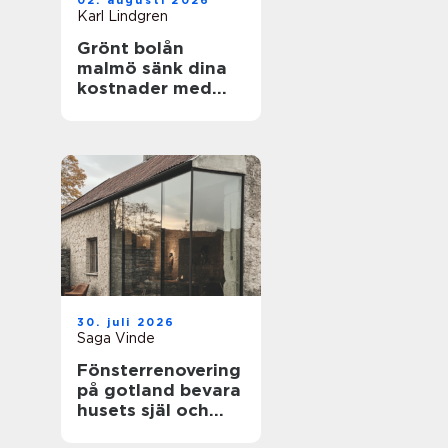
02. augusti 2026
Karl Lindgren
Grönt bolån
malmö sänk dina
kostnader med
energieffektiva
hem
30. juli 2026
Saga Vinde
Fönsterrenovering
på gotland bevara
husets själ och
spara energi