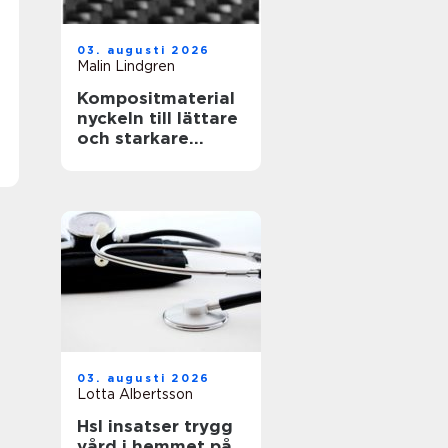
03. augusti 2026
Malin Lindgren
Kompositmaterial
nyckeln till lättare
och starkare
konstruktioner
03. augusti 2026
Lotta Albertsson
Hsl insatser trygg
vård i hemmet på