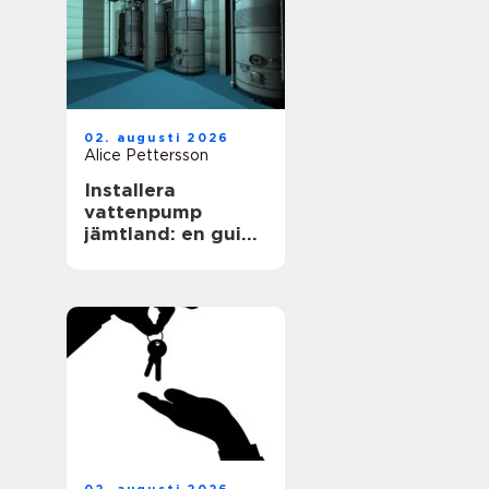
02. augusti 2026
Alice Pettersson
Installera
vattenpump
jämtland: en guide
för en hållbar
framtid