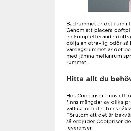
Badrummet är det rum i h
Genom att placera doftpi
en kompletterande doftsp
dölja en otrevlig odör så 
vardagsrummet är det perf
med jämna mellanrum spri
rum
Hitta allt du behö
Hos Coolpriser finns ett 
finns mängder av olika pr
vällukt och det finns såkl
Förutom att det är bekväm
så erbjuder Coolpriser d
leve