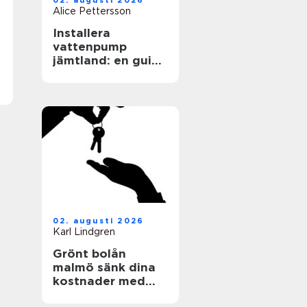
02. augusti 2026
Alice Pettersson
Installera
vattenpump
jämtland: en guide
för en hållbar
framtid
02. augusti 2026
Karl Lindgren
Grönt bolån
malmö sänk dina
kostnader med
energieffektiva