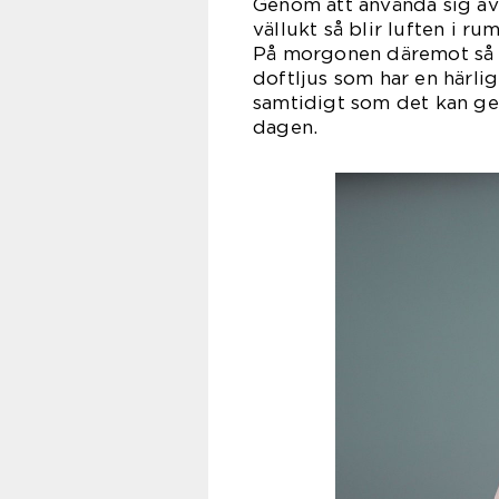
Genom att använda sig av 
vällukt så blir luften i 
På morgonen däremot så ka
doftljus som har en härli
samtidigt som det kan ge
da