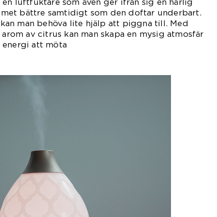
en luftfuktare som även ger ifrån sig en härlig
rummet bättre samtidigt som den doftar underbart.
n man behöva lite hjälp att piggna till. Med
g arom av citrus kan man skapa en mysig atmosfär
 energi att möta
gen.