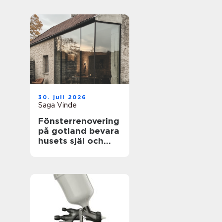
hem
30. juli 2026
Saga Vinde
Fönsterrenovering
på gotland bevara
husets själ och
spara energi