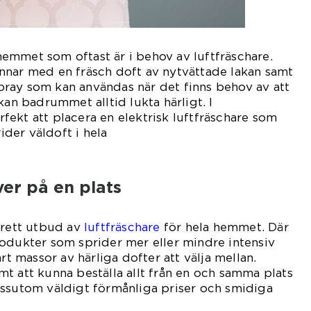
emmet som oftast är i behov av luftfräschare.
nnar med en fräsch doft av nytvättade lakan samt
ray som kan användas när det finns behov av att
kan badrummet alltid lukta härligt. I
ekt att placera en elektrisk luftfräschare som
der väldoft i hela
met.
ver på en plats
brett utbud av
luftfräschare
för hela hemmet. Där
odukter som sprider mer eller mindre intensiv
art massor av härliga dofter att välja mellan.
t att kunna beställa allt från en och samma plats
essutom väldigt förmånliga priser och smidiga
ranser.