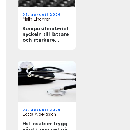
03. augusti 2026
Malin Lindgren
Kompositmaterial
nyckeln till lättare
och starkare
konstruktioner
03. augusti 2026
Lotta Albertsson
Hsl insatser trygg
vård i hemmet på