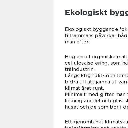
Ekologiskt byg
Ekologiskt byggande foku
tillsammans påverkar både
man efter:
Hög andel organiska mater
cellulosaisolering, som 
träindustrin.
Långsiktig fukt- och temp
bidra till att jämna ut var
klimat året runt.
Minimalt med gifter man v
lösningsmedel och plast
huset och de som bor i de
Ett genomtänkt klimatskal