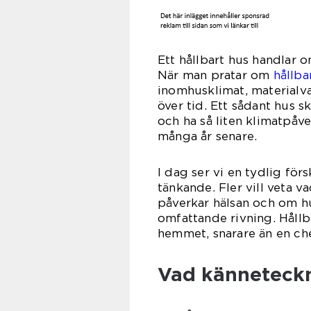
Ett hållbart hus handlar o
När man pratar om
hållba
inomhusklimat, materialva
över tid. Ett sådant hus s
och ha så liten klimatpåv
många år senare.
I dag ser vi en tydlig förs
tänkande. Fler vill veta v
påverkar hälsan och om h
omfattande rivning. Håll
hemmet, snarare än en che
Vad känneteckna