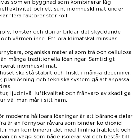
krivas som en byggnad som kombinerar låg
ieffektivitet och ett sunt inomhusklimat under
lar flera faktorer stor roll:
 golv, fönster och dörrar bildar det skyddande
e och värmen inne. Ett bra klimatskal minskar
örnybara, organiska material som trä och cellulosa
än många traditionella lösningar. Samtidigt
anserat inomhusklimat.
 huset ska stå stabilt och friskt i många decennier.
, planlösning och tekniska system gå att anpassa
dras.
r, ljudnivå, luftkvalitet och frånvaro av skadliga
r väl man mår i sitt hem.
ör moderna hållbara lösningar är att bärande delar
 Trä är en förnybar råvara som binder koldioxid
 När man kombinerar det med limfria träblock och
 man en vägg som både isolerar väl och består till