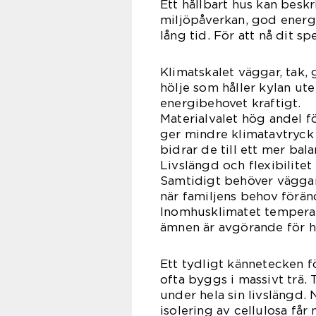
Ett hållbart hus kan bes
miljöpåverkan, god energ
lång tid. För att nå dit spe
Klimatskalet väggar, tak,
hölje som håller kylan ut
energibehovet kraftigt.
Materialvalet hög andel f
ger mindre klimatavtryck 
bidrar de till ett mer bal
Livslängd och flexibilitet
Samtidigt behöver väggar
när familjens behov förän
Inomhusklimatet temperatu
ämnen är avgörande för hu
Ett tydligt kännetecken f
ofta byggs i massivt trä.
under hela sin livslängd.
isolering av cellulosa får