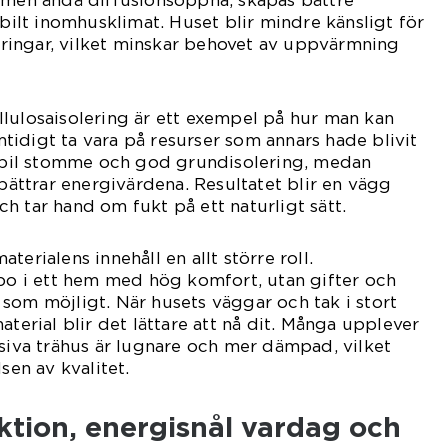
a men ändå diffusionsöppna, skapas bättre
abilt inomhusklimat. Huset blir mindre känsligt för
ingar, vilket minskar behovet av uppvärmning
lulosaisolering är ett exempel på hur man kan
idigt ta vara på resurser som annars hade blivit
stabil stomme och god grundisolering, medan
rbättrar energivärdena. Resultatet blir en vägg
h tar hand om fukt på ett naturligt sätt.
terialens innehåll en allt större roll.
 bo i ett hem med hög komfort, utan gifter och
som möjligt. När husets väggar och tak i stort
aterial blir det lättare att nå dit. Många upplever
ssiva trähus är lugnare och mer dämpad, vilket
sen av kvalitet.
ktion, energisnål vardag och