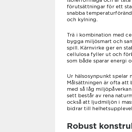
isolerförmåga och är tät
förutsättningar för ett st
snabba temperaturförändr
och kylning.
Trä i kombination med cel
bygga miljösmart och samt
spill. Kärnvirke ger en 
cellulosa fyller ut och fö
som både sparar energi oc
Ur hälsosynpunkt spelar ma
Målsättningen är ofta att
med så låg miljöpåverkan 
sett består av rena naturm
också att ljudmiljön i ma
bidrar till helhetsupplevel
Robust konstru