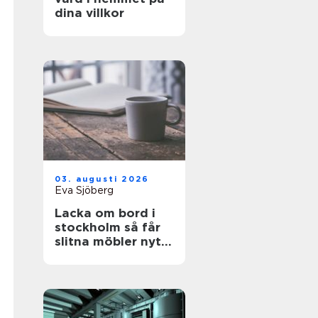
dina villkor
03. augusti 2026
Eva Sjöberg
Lacka om bord i
stockholm så får
slitna möbler nytt
liv