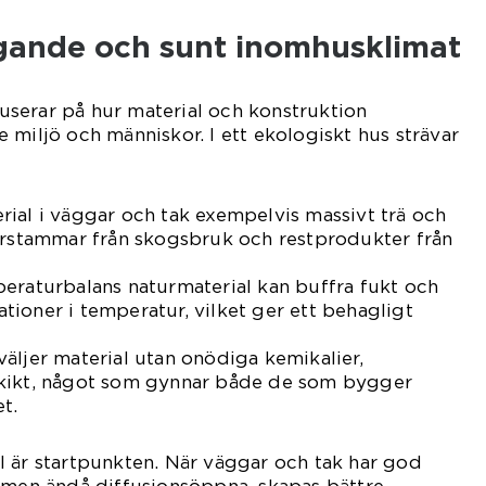
gande och sunt inomhusklimat
serar på hur material och konstruktion
 miljö och människor. I ett ekologiskt hus strävar
ial i väggar och tak exempelvis massivt trä och
härstammar från skogsbruk och restprodukter från
eraturbalans naturmaterial kan buffra fukt och
iationer i temperatur, vilket ger ett behagligt
äljer material utan onödiga kemikalier,
skikt, något som gynnar både de som bygger
t.
 är startpunkten. När väggar och tak har god