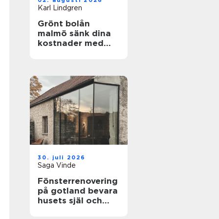
02. augusti 2026
Karl Lindgren
Grönt bolån
malmö sänk dina
kostnader med
energieffektiva
hem
30. juli 2026
Saga Vinde
Fönsterrenovering
på gotland bevara
husets själ och
spara energi