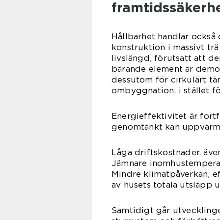
framtidssäkerh
Hållbarhet handlar också 
konstruktion i massivt tr
livslängd, förutsatt att 
bärande element är demon
dessutom för cirkulärt tä
ombyggnation, i stället fö
Energieffektivitet är fort
genomtänkt kan uppvärmn
Låga driftskostnader, äve
Jämnare inomhustemperatu
Mindre klimatpåverkan, e
av husets totala utsläpp 
Samtidigt går utveckling