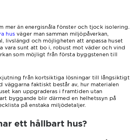
m mer än energisnåla fönster och tjock isolering.
ra hus
väger man samman miljöpåverkan,
l, livslängd och möjligheten att anpassa huset
ka vara sunt att bo i, robust mot väder och vind
erkan som möjligt från första byggstenen till
kjutning från kortsiktiga lösningar till långsiktigt
ad väggarna faktiskt består av, hur materialen
uset kan uppgraderas i framtiden utan
bart byggande blir därmed en helhetssyn på
cklista på enstaka miljödetaljer.
r ett hållbart hus?