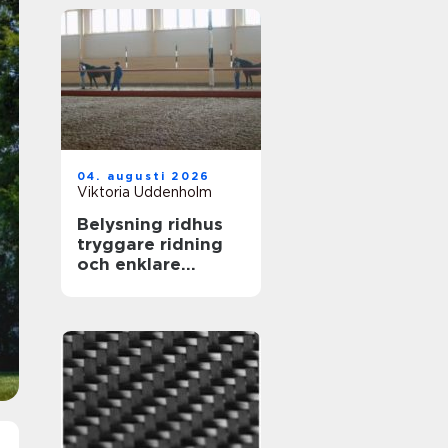
04. augusti 2026
Viktoria Uddenholm
Belysning ridhus
tryggare ridning
och enklare
vardag