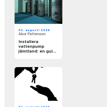
02. augusti 2026
Alice Pettersson
Installera
vattenpump
jämtland: en guide
för en hållbar
framtid