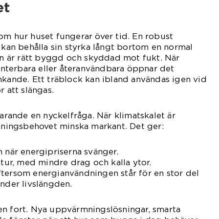
et
om hur huset fungerar över tid. En robust
ä kan behålla sin styrka långt bortom en normal
den är rätt byggd och skyddad mot fukt. När
terbara eller återanvändbara öppnar det
nkande. Ett träblock kan ibland användas igen vid
r att slängas.
farande en nyckelfråga. När klimatskalet är
ingsbehovet minska markant. Det ger:
n när energipriserna svänger.
r, med mindre drag och kalla ytor.
ftersom energianvändningen står för en stor del
under livslängden.
en fort. Nya uppvärmningslösningar, smarta