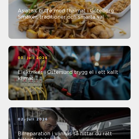
Asiatisk buffé med thaimat i Göteborg:
Smaker, traditioner och smarta val
03. juli 2026
Elektriker i Östersund trygg el i ett kallt
klimat
02. juli 2026
Bilreparation i vännäs så hittar du rätt