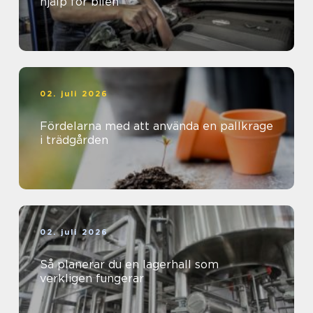
hjälp för bilen
02. juli 2026
Fördelarna med att använda en pallkrage
i trädgården
02. juli 2026
Så planerar du en lagerhall som
verkligen fungerar