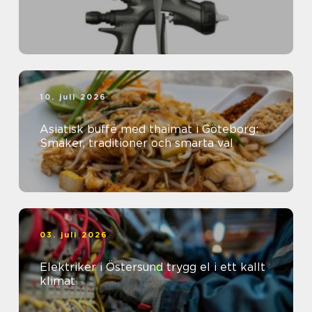
10. juli 2026
Asiatisk buffé med thaimat i Göteborg:
Smaker, traditioner och smarta val
03. juli 2026
Elektriker i Östersund trygg el i ett kallt
klimat