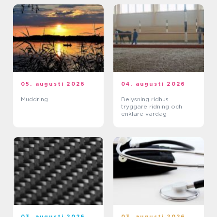
05. augusti 2026
04. augusti 2026
Muddring
Belysning ridhus
tryggare ridning och
enklare vardag
03. augusti 2026
03. augusti 2026