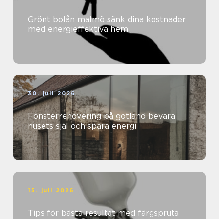
Grönt bolån malmö sänk dina kostnader
med energieffektiva hem
30. juli 2026
Fönsterrenovering på gotland bevara
husets själ och spara energi
15. juli 2026
Tips för bästa resultat med färgspruta