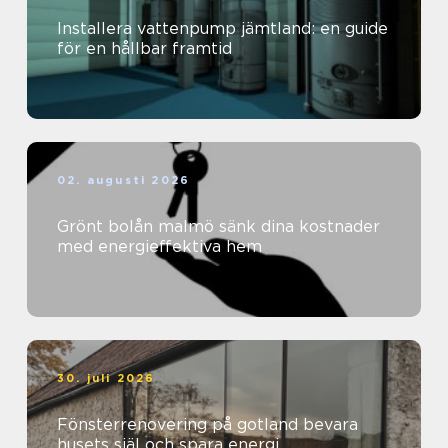
Installera vattenpump jämtland: en guide
för en hållbar framtid
02. augusti 2026
Grönt bolån malmö sänk dina kostnader
med energieffektiva hem
30. juli 2026
Fönsterrenovering på gotland bevara
husets själ och spara energi