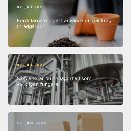
02. juli 2026
Fördelarna med att använda en pallkrage
i trädgården
02. juli 2026
Så planerar du en lagerhall som
verkligen fungerar
30. juni 2026