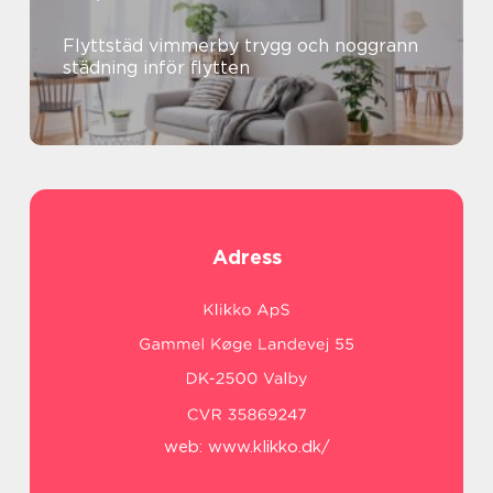
Flyttstäd vimmerby trygg och noggrann
städning inför flytten
Adress
web:
www.klikko.dk/