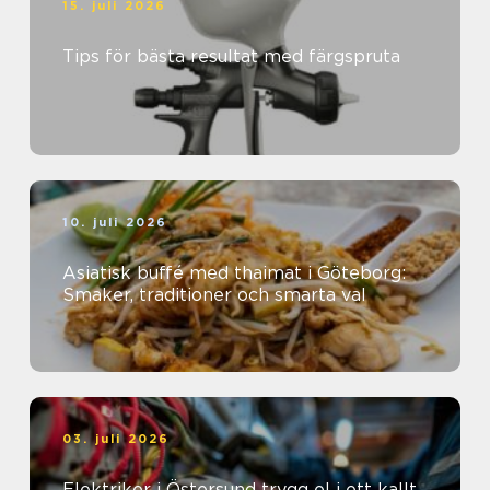
15. juli 2026
Tips för bästa resultat med färgspruta
10. juli 2026
Asiatisk buffé med thaimat i Göteborg:
Smaker, traditioner och smarta val
03. juli 2026
Elektriker i Östersund trygg el i ett kallt