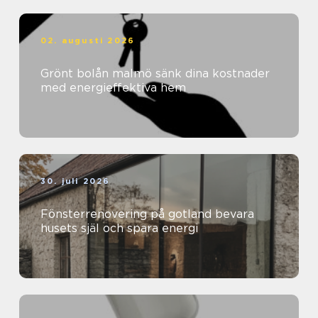
02. augusti 2026
Grönt bolån malmö sänk dina kostnader
med energieffektiva hem
30. juli 2026
Fönsterrenovering på gotland bevara
husets själ och spara energi