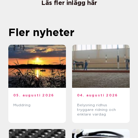
Läs fler inlägg här
Fler nyheter
05. augusti 2026
04. augusti 2026
Muddring
Belysning ridhus
tryggare ridning och
enklare vardag