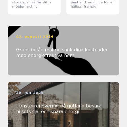
stockholm så får slitna
jämtland: en guide för en
möbler nytt liv
hållbar framtid
02. augusti 2026
Grönt bolån malmö sänk dina kostnader
med energieffektiva hem
30. juli 2026
Fönsterrenovering på gotland bevara
husets själ och spara energi