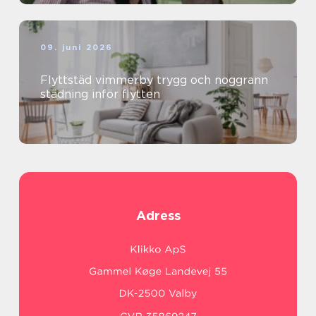
09. juni 2026
Flyttstäd vimmerby trygg och noggrann
städning inför flytten
Adress