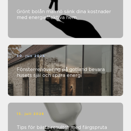
Grönt bolån malmö sänk dina kostnader
med energieffektiva hem
30. juli 2026
Fönsterrenovering på gotland bevara
husets själ och spara energi
15. juli 2026
Tips för bästa resultat med färgspruta