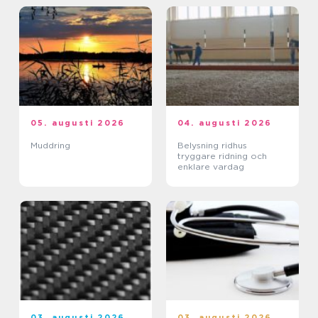
05. augusti 2026
04. augusti 2026
Muddring
Belysning ridhus
tryggare ridning och
enklare vardag
03. augusti 2026
03. augusti 2026