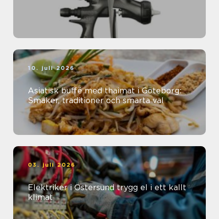
10. juli 2026
Asiatisk buffé med thaimat i Göteborg:
Smaker, traditioner och smarta val
03. juli 2026
Elektriker i Östersund trygg el i ett kallt
klimat