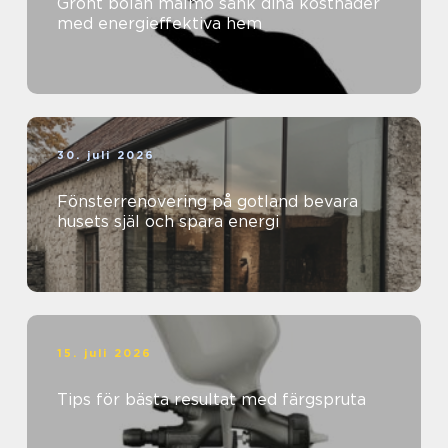
Grönt bolån malmö sänk dina kostnader
med energieffektiva hem
30. juli 2026
Fönsterrenovering på gotland bevara
husets själ och spara energi
15. juli 2026
Tips för bästa resultat med färgspruta