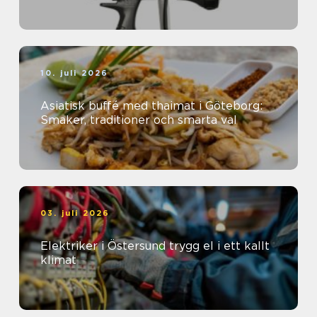
10. juli 2026
Asiatisk buffé med thaimat i Göteborg:
Smaker, traditioner och smarta val
03. juli 2026
Elektriker i Östersund trygg el i ett kallt
klimat