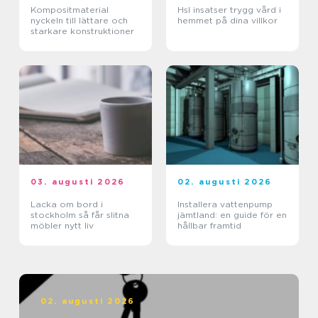
Kompositmaterial
Hsl insatser trygg vård i
nyckeln till lättare och
hemmet på dina villkor
starkare konstruktioner
03. augusti 2026
02. augusti 2026
Lacka om bord i
Installera vattenpump
stockholm så får slitna
jämtland: en guide för en
möbler nytt liv
hållbar framtid
02. augusti 2026