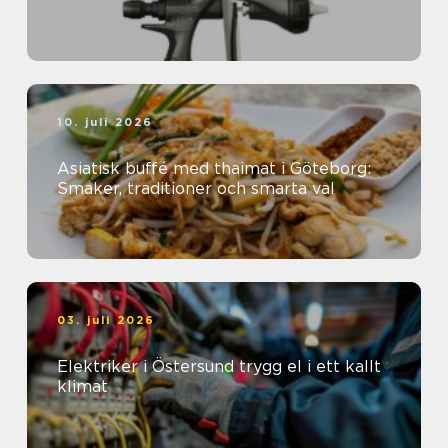
10. juli 2026
Asiatisk buffé med thaimat i Göteborg:
Smaker, traditioner och smarta val
03. juli 2026
Elektriker i Östersund trygg el i ett kallt
klimat