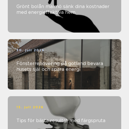
Grönt bolån malmö sänk dina kostnader
med energieffektiva hem
30. juli 2026
Fönsterrenovering på gotland bevara
husets själ och spara energi
15. juli 2026
Tips för bästa resultat med färgspruta