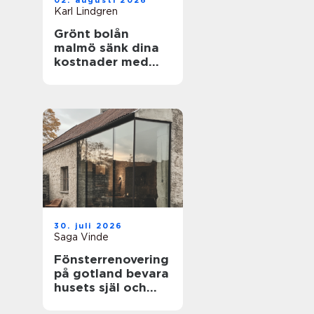
02. augusti 2026
Karl Lindgren
Grönt bolån
malmö sänk dina
kostnader med
energieffektiva
hem
30. juli 2026
Saga Vinde
Fönsterrenovering
på gotland bevara
husets själ och
spara energi