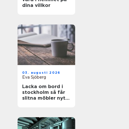
dina villkor
03. augusti 2026
Eva Sjöberg
Lacka om bord i
stockholm så får
slitna möbler nytt
liv