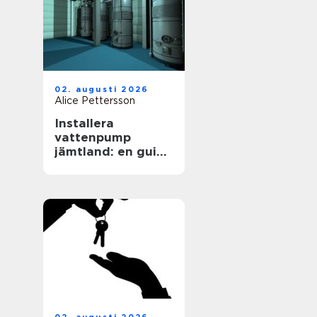
02. augusti 2026
Alice Pettersson
Installera
vattenpump
jämtland: en guide
för en hållbar
framtid