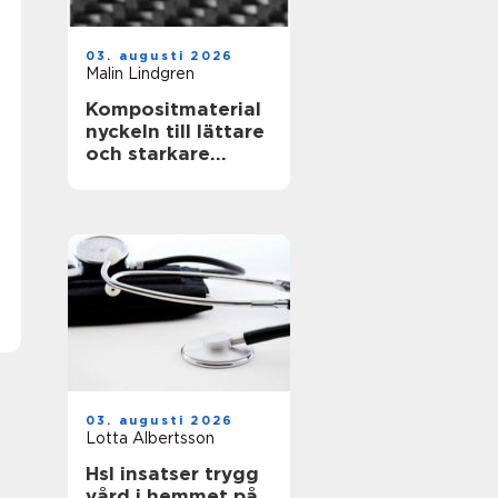
03. augusti 2026
Malin Lindgren
Kompositmaterial
nyckeln till lättare
och starkare
konstruktioner
03. augusti 2026
Lotta Albertsson
Hsl insatser trygg
vård i hemmet på