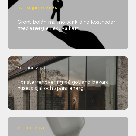
02. augusti 2026
Grönt bolån malmö sänk dina kostnader
med energieffektiva hem
30. juli 2026
Fönsterrenovering på gotland bevara
husets själ och spara energi
15. juli 2026