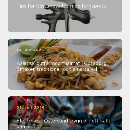
Tips för bästa resultat med färgspruta
10. juli 2026
Asiatisk buffé med thaimat i Göteborg:
Smaker, traditioner och smarta val
03. juli 2026
Elektriker i Östersund trygg el i ett kallt
klimat