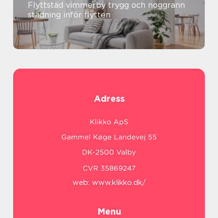
Flyttstäd vimmerby trygg och noggrann
städning inför flytten
Adress
web:
www.klikko.dk/
Menu