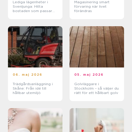
Lediga lägenheter i
Magasinering smart
Svenljunga: Hitta
förvaring när livet
bostaden som passar
förändras
ditt liv
06. maj 2026
05. maj 2026
Trädgårdsanläggning i
Golvläggare i
Skåne: Från idé till
Stockholm – så väljer du
hållbar utemiljö
rätt för ett hållbart golv