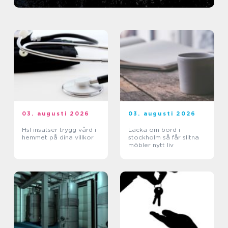
03. augusti 2026
03. augusti 2026
Hsl insatser trygg vård i
Lacka om bord i
hemmet på dina villkor
stockholm så får slitna
möbler nytt liv