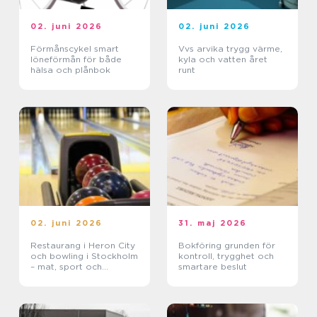
02. juni 2026
02. juni 2026
Förmånscykel smart
Vvs arvika trygg värme,
löneförmån för både
kyla och vatten året
hälsa och plånbok
runt
02. juni 2026
31. maj 2026
Restaurang i Heron City
Bokföring grunden för
och bowling i Stockholm
kontroll, trygghet och
– mat, sport och
smartare beslut
aktiviteter under samma
tak