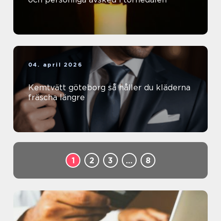
04. april 2026
Kemtvätt göteborg så håller du kläderna
fräscha längre
1
2
3
…
8