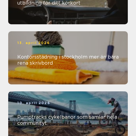
utbildning för ditt körkort
13. april 2026
Kontorsstädning i stockholm mer än bara
rena skrivbord
10. april 2026
Pumptracks cykelbanor som samlar hela
communityt