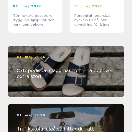
02. maj 2026
01. maj 2026
Rörmokare göteborg
Personligt ledarskap
trygg vvs-hjälp när det
nyckeln till hållbar
verkligen behövs
utveckling för både
människa och
organisation
01. maj 2026
Ortopediska inlägg när fötterna behöver
extra stöd
01. maj 2026
Trafikskola luleå så hittar du rätt