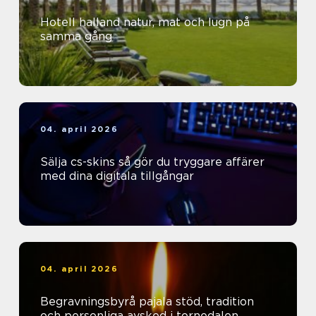
Hotell halland natur, mat och lugn på
samma gång
04. april 2026
Sälja cs-skins så gör du tryggare affärer
med dina digitala tillgångar
04. april 2026
Begravningsbyrå pajala stöd, tradition
och personliga avsked i tornedalen