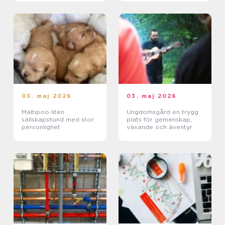
03. maj 2026
03. maj 2026
Maltipoo liten
Ungdomsgård en trygg
sällskapshund med stor
plats för gemenskap,
personlighet
växande och äventyr