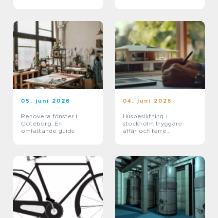
05. juni 2026
04. juni 2026
Renovera fönster i
Husbesiktning i
Göteborg: En
stockholm tryggare
omfattande guide
affär och färre
överraskningar